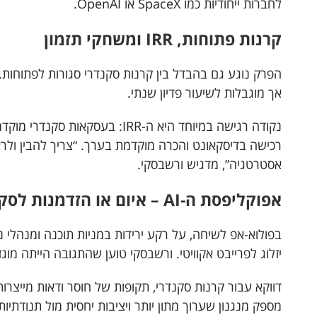
לחברות ייחודיות כמו SpaceX או OpenAI.
קרנות פתוחות, IRR ומשחקי תזמון
הפרק נוגע גם בהבדל בין קרנות סקנדרי סגורות לפתוחות. ק
אך מוגבלות לשיעור פדיון שנתי.
נקודה רגישה במיוחד היא ה-IRR: בעס
רכישה בדיסקאונט והכרה מוקדמת בערך. “צריך להבין ולר
אסטרטגיה”, מדגיש ורשבסקי.
אפוקליפסת ה-AI – איום או הזדמנות לסקנדרי
בפולוא-אפ לשיחה, על רקע ירידות במניות תוכנה ומנהלי 
יזלוג לפרייבט אקוויטי. ורשבסקי טוען שהתגובה הייתה מוג
דווקא עבור קרנות סקנדרי, תקופות של חוסר ודאות מייצרות 
מספק מנגנון שערוך מתון יותר ויציבות יחסית מול תנודתיות