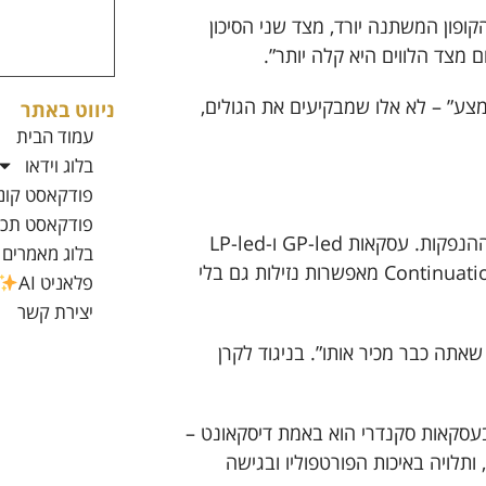
ופון המשתנה יורד, מצד שני הסיכון
מצד הלווים היא קלה יותר”.
צע” – לא אלו שמבקיעים את הגולים,
ניווט באתר
עמוד הבית
בלוג וידאו
פודקאסט קוני
פודקאסט תכנו
שוק הסקנדרי זוכה לפריחה על רקע מחנק הנזילות בשוק ההנפקות. עסקאות GP-led ו-LP-led
בלוג מאמרים
יוצרות הזדמנויות חדשות, כאשר קרנות המשך ו-Continuation Funds מאפשרות נזילות גם בלי
פלאניט AI
יצירת קשר
שאתה כבר מכיר אותו”. בניגוד לקרן
עסקאות סקנדרי הוא באמת דיסקאונט –
תלויה באיכות הפורטפוליו ובגישה