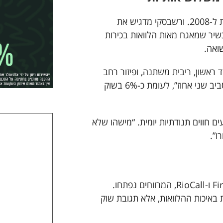
הדיון נפתח ב-CLO – תחום שמעורר אצל רבים אסוציאציות ל-2008. ורשבסקי מדגיש את
שיר שמאגח מאות הלוואות בכירות
ואה.
ב ההלוואות הן Senior Secured, שיעבוד ראשון, ריבית משתנה, ופיזור רחב
מאוד. במונחי דיפולטים, “הממוצע ההיסטורי ב-CLO הוא סביב שני אחוז”, לעומת כ-6% בשוק
ים חווים תנודתיות יומית. “מישהו שלא
ו”.
לאחר שנה תנודתית, כולל מקרים נקודתיים כמו First Brand ו-RioCall, המרווחים נפתחו.
באיכות ההלוואות, אלא תגובת שוק