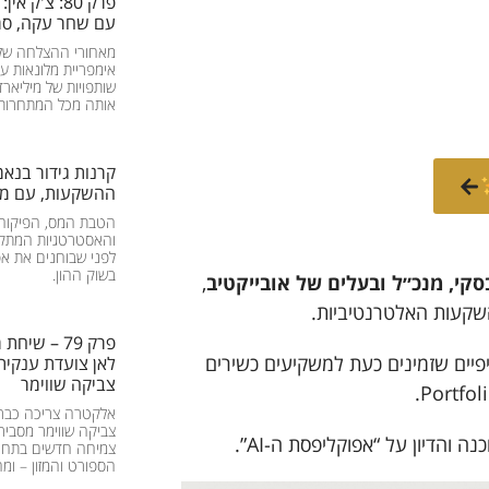
פרק 80: צ'ק
עם שחר עקה, סמ
מאחורי ההצלחה של
שותפויות של מיליאר
אותה מכל המתחרות.
קרנות גידור בנא
ההשקעות, עם מלי
הטבת המס, הפיקוח, 
והאסטרטגיות המתקד
לפני שבוחנים את א
בשוק ההון.
סקי, מנכ״ל ובעלים של אובייקטיב
,
שקעות האלטרנטיביות.
פרק 79 – ש
פיים שזמינים כעת למשקיעים כשירים
לאן צועדת ענקית
צביקה שווימר
אלקטרה צריכה כבר 
צביקה שווימר מסביר
הדיון על “אפוקליפסת ה-AI”.
צמיחה חדשים בתחומ
הספורט והמזון – ומ