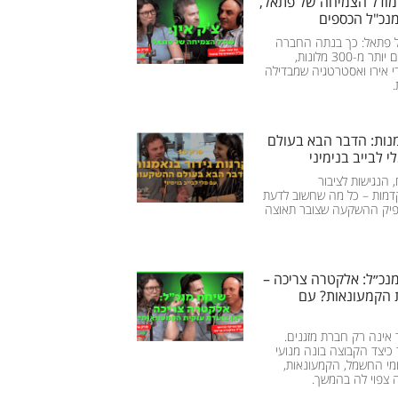
 אין: מודל הצמיחה של פתאל,
נכ"ל הכספים
 פתאל: כך בנתה החברה
אימפריית מלונאות עם יותר מ-300 מלונות,
די אירו ואסטרטגיה שמבדילה
מנות: הדבר הבא בעולם
 לבייב בנימיני
הנגישות לציבור
מות – כל מה שחשוב לדעת
פיק ההשקעה שצובר תאוצה
יחת מנכ״ל: אלקטרה צריכה –
 הקמעונאות? עם
אינה רק חברת מזגנים.
 כיצד הקבוצה בונה מנועי
י החשמל, הקמעונאות,
ה צפוי לה בהמשך.