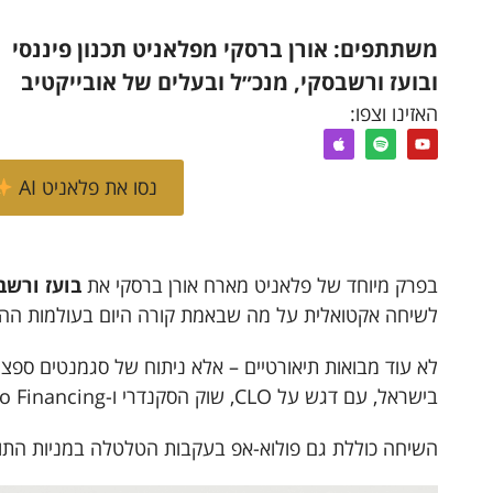
משתתפים: אורן ברסקי מפלאניט תכנון פיננסי
ובועז ורשבסקי, מנכ״ל ובעלים של אובייקטיב
האזינו וצפו:
נסו את פלאניט AI
בפרק מיוחד של פלאניט מארח אורן ברסקי את
בועז ורשב
לשיחה אקטואלית על מה שבאמת קורה היום בעולמות הה
לא עוד מבואות תיאורטיים – אלא ניתוח של סגמנטים ספצי
בישראל, עם דגש על CLO, שוק הסקנדרי ו-Portfolio Financing.
השיחה כוללת גם פולוא-אפ בעקבות הטלטלה במניות התוכנה ו