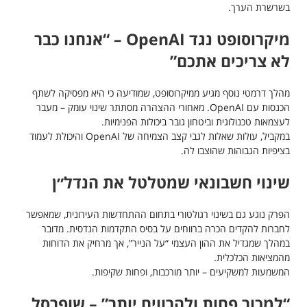
בשרשרת הערך.
מיקרוסופט נגד OpenAI – “אנחנו כבר
לא צריכים אתכם”
מהלך דרמטי נוסף מגיע ממיקרוסופט, שמודיעה כי היא מפסיקה לשתף
הכנסות עם OpenAI. מאחורי ההצהרה מסתתר שינוי עומק – מעבר
לעצמאות טכנולוגית וביטחון גובר ביכולות הפנימיות.
במקביל, עולות שאלות לגבי קצב הצמיחה של OpenAI והיכולת לעמוד
בציפיות הגבוהות שהוצבו לה.
שינוי חשבונאי שמטלטל את הנדל״ן
הפרק נוגע גם בשינוי רגולטורי בתחום ההתחדשות העירונית, שמאפשר
לחברות להקדים הכרה ברווחים על בסיס התקדמות הנדסית. מדובר
במהלך שמגדיל את ההון העצמי “על הנייר”, אך מרחיק את הדוחות
מהמציאות הכלכלית.
המשמעות למשקיעים – יותר מורכבות, ופחות שקיפות.
“למכור פחות ולהרוויח יותר” – שופרסל