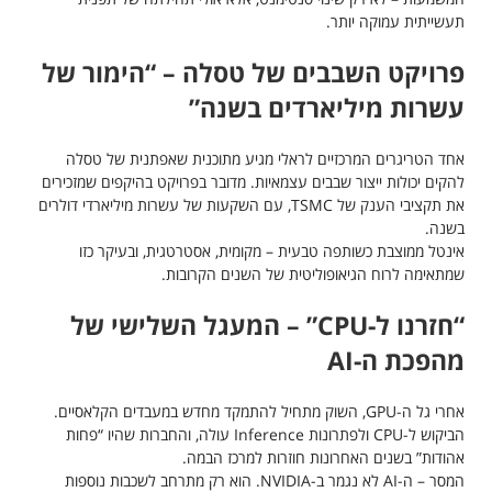
תעשייתית עמוקה יותר.
פרויקט השבבים של טסלה – “הימור של
עשרות מיליארדים בשנה”
אחד הטריגרים המרכזיים לראלי מגיע מתוכנית שאפתנית של טסלה
להקים יכולות ייצור שבבים עצמאיות. מדובר בפרויקט בהיקפים שמזכירים
את תקציבי הענק של TSMC, עם השקעות של עשרות מיליארדי דולרים
בשנה.
אינטל ממוצבת כשותפה טבעית – מקומית, אסטרטגית, ובעיקר כזו
שמתאימה לרוח הגיאופוליטית של השנים הקרובות.
“חזרנו ל-CPU” – המעגל השלישי של
מהפכת ה-AI
אחרי גל ה-GPU, השוק מתחיל להתמקד מחדש במעבדים הקלאסיים.
הביקוש ל-CPU ולפתרונות Inference עולה, והחברות שהיו “פחות
אהודות” בשנים האחרונות חוזרות למרכז הבמה.
המסר – ה-AI לא נגמר ב-NVIDIA. הוא רק מתרחב לשכבות נוספות