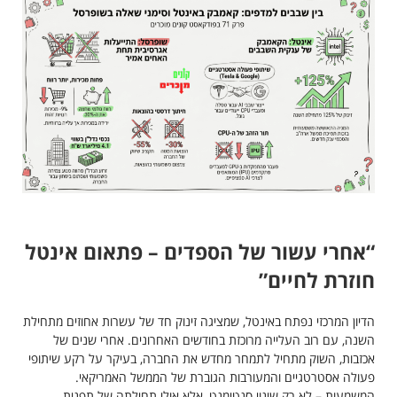
“אחרי עשור של הספדים – פתאום אינטל
חוזרת לחיים”
הדיון המרכזי נפתח באינטל, שמציגה זינוק חד של עשרות אחוזים מתחילת
השנה, עם רוב העלייה מרוכזת בחודשים האחרונים. אחרי שנים של
אכזבות, השוק מתחיל לתמחר מחדש את החברה, בעיקר על רקע שיתופי
פעולה אסטרטגיים והמעורבות הגוברת של הממשל האמריקאי.
המשמעות – לא רק שינוי סנטימנט, אלא אולי תחילתה של תפנית