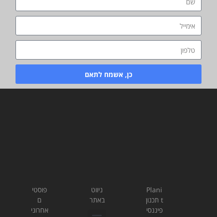
כן, אשמח לתאם
Plani
ניווט
פוסטי
t תכנון
באתר
ם
פיננסי
אחרוני