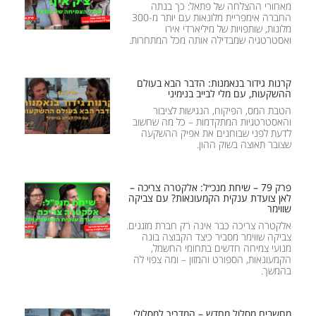
מאחורי ההצלחה של פתאל: כך בנתה
החברה אימפריית מלונאות עם יותר מ-300
מלונות, שותפויות של מיליארדי אירו
ואסטרטגיה שמבדילה אותה מכל המתחרות.
קרנות גידור בנאמנות: הדבר הבא בעולם
ההשקעות, עם מלי לבייב בנימיני
הטבת המס, הפיקוח, הנגישות לציבור
והאסטרטגיות המתקדמות – כל מה שחשוב
לדעת לפני שבוחנים את אפיק ההשקעה
שצובר תאוצה בשוק ההון.
פרק 79 – שיחת מנכ״ל: אלקטרה צריכה –
לאן צועדת ענקית הקמעונאות? עם צביקה
שווימר
אלקטרה צריכה כבר אינה רק חברת מזגנים.
צביקה שווימר מסביר כיצד הקבוצה בונה
מנועי צמיחה חדשים בתחומי החשמל,
הקמעונאות, הספורט והמזון – ומה צפוי לה
בהמשך.
מחשבים מסלול מחדש – המדריך למסלולי