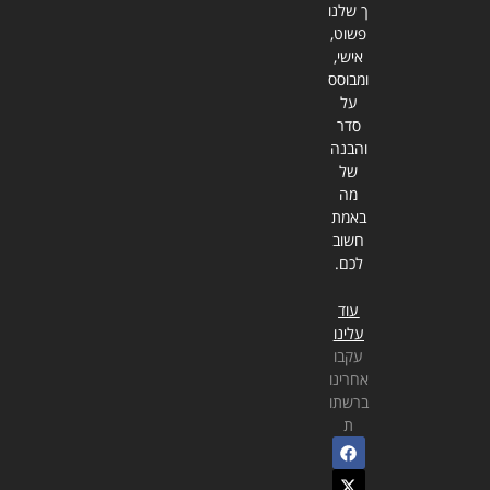
ך שלנו
פשוט,
אישי,
ומבוסס
על
סדר
והבנה
של
מה
באמת
חשוב
לכם.
עוד
עלינו
עקבו
אחרינו
ברשתו
ת