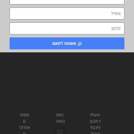
כן, אשמח לתאם
Plani
ניווט
פוסטי
t תכנון
באתר
ם
פיננסי
אחרוני
וניהול
ם