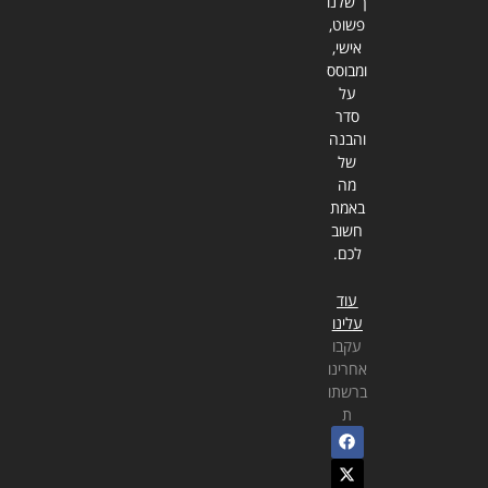
ך שלנו
פשוט,
אישי,
ומבוסס
על
סדר
והבנה
של
מה
באמת
חשוב
לכם.
עוד
עלינו
עקבו
אחרינו
ברשתו
ת