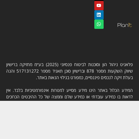
פלאניט ניהול הון וסוכנות לביטוח פנסיוני (2025) בע״מ מחזיקה ברישיון
שיווק השקעות מספר 878 וברישיון סוכן תאגיד מספר 517131272 והנה
בעלת זיקה לנכסים פיננסיים, כמפורט בגילוי הנאות באתר.
המידע הכלול באתר הינו מידע מסייע למטרות אינפורמטיביות בלבד. אין
לראות בו כמידע עובדתי או כמידע שלם וממצה של כל ההיבטים הכרוכים
בניירות ערך או בנכסים פיננסיים. אין באמור כדי להחליף שיווק השקעות או
שיווק פנסיוני אישי או ייעוץ משפטי או ייעוץ מיסויי, המותאם לצרכיו האישיים
של כל לקוח. אין לראות במידע האמור המלצה כלשהי או תחליף לשיקול
דעתו העצמאי של המשקיע. אין לראות באמור באתר זה הצעה או הזמנה
לקבל הצעות או שיווק השקעות או שיווק פנסיוני, בין באופן כללי ובין
בהתחשב בנתונים ובצרכים המיוחדים של המשקיע, לרכישה ו/או ביצוע