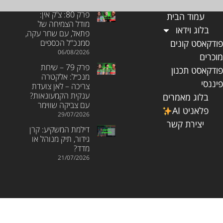
פרק 80: צ'ק אין:
עמוד הבית
מודל הצמיחה של
בלוג וידאו
פתאל, עם שחר עקה,
ודקאסט קונים
סמנכ"ל הכספים
06/08/2026
וכרים
פרק 79 – שיחת
ודקאסט תכנון
מנכ״ל: אלקטרה
יננסי
צריכה – לאן צועדת
ענקית הקמעונאות?
בלוג מאמרים
עם צביקה שווימר
פלאניט AI
29/07/2026
יצירת קשר
דילמת המשקיע: קרן
גידור, תיק מנוהל או
מדד?
21/07/2026
פלאניט ניהול הון וסוכנות לביטוח פנסיוני (2025) בע״מ מחזיקה ברישיון שיווק השקעות מספר 878 וברישיון סוכן תאגיד מספר 517131272 והנה בעלת זיקה לנכסים פיננסיים, כמפורט בגילוי