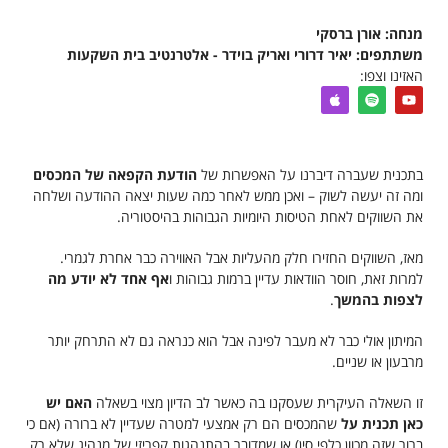
מנחה: אורן ברסקי
משתתפים: יאיר דרורי ואריק בוידר - אלטרנטיב בית השקעות
האזינו וצפו:
בתכנית שעברה דיברנו על האפשרות של
הודעת הקפאה של המכסים
ומה זה יעשה לשוק – ואכן ממש לאחר כמה שעות יצאה ההודעה ושלחה
את השווקים לאחת הטיסות היומיות הגבוהות בהיסטוריה.
מאז, השווקים החזירו חלק מהעליות אבל האווירה כבר אחרת לגמרי.
למרות זאת, חוסר הוודאות עדיין ברמות גבוהות ו
אף אחד לא יודע מה
לצפות בהמשך
.
המיתון אולי כבר לא מעבר לפינה אבל הוא כנראה גם לא התרחק יותר
מרבעון או שניים.
זו השאלה העיקרית שעסקנו בה כאשר לב הדיון מצוי בשאלה
האם יש
כאן תכנית על
שהמכסים הם רק אמצעי למטרה שעדיין לא ברורה (אם כי
ברור שזה מכוון כלפי סין) או שמדובר בהתנהגות קפריזי של מנהיג שלא רק