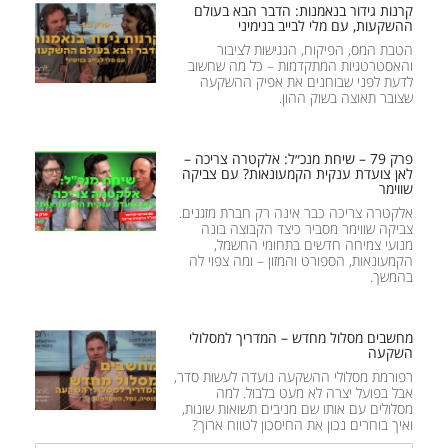
קרנות גידור בנאמנות: הדבר הבא בעולם
ההשקעות, עם מלי לבייב בנימיני
הטבת המס, הפיקוח, הנגישות לציבור
והאסטרטגיות המתקדמות – כל מה שחשוב
לדעת לפני שבוחנים את אפיק ההשקעה
שצובר תאוצה בשוק ההון.
פרק 79 – שיחת מנכ״ל: אלקטרה צריכה –
לאן צועדת ענקית הקמעונאות? עם צביקה
שווימר
אלקטרה צריכה כבר אינה רק חברת מזגנים.
צביקה שווימר מסביר כיצד הקבוצה בונה
מנועי צמיחה חדשים בתחומי החשמל,
הקמעונאות, הספורט והמזון – ומה צפוי לה
בהמשך.
מחשבים מסלול מחדש – המדריך למסלולי
השקעה
רפורמת מסלולי ההשקעה נועדה לעשות סדר,
אבל בפועל יצרה לא מעט בלבול. למה
מסלולים עם אותו שם מניבים תשואות שונות,
ואיך בוחרים נכון את החיסכון לטווח ארוך?