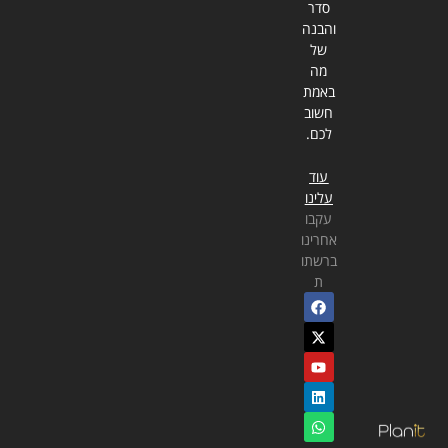
סדר
והבנה
של
מה
באמת
חשוב
לכם.
עוד
עלינו
עקבו
אחרינו
ברשתו
ת