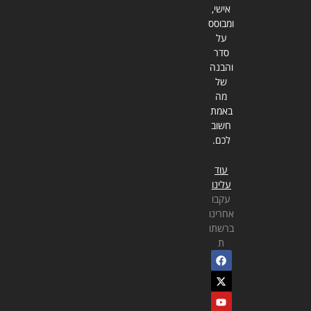
אישי,
ומבוסס
על
סדר
והבנה
של
מה
באמת
חשוב
לכם.
עוד
עלינו
עקבו
אחרינו
ברשתו
ת