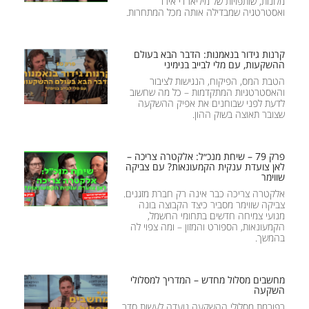
מלונות, שותפויות של מיליארדי אירו
ואסטרטגיה שמבדילה אותה מכל המתחרות.
קרנות גידור בנאמנות: הדבר הבא בעולם
ההשקעות, עם מלי לבייב בנימיני
הטבת המס, הפיקוח, הנגישות לציבור
והאסטרטגיות המתקדמות – כל מה שחשוב
לדעת לפני שבוחנים את אפיק ההשקעה
שצובר תאוצה בשוק ההון.
פרק 79 – שיחת מנכ״ל: אלקטרה צריכה –
לאן צועדת ענקית הקמעונאות? עם צביקה
שווימר
אלקטרה צריכה כבר אינה רק חברת מזגנים.
צביקה שווימר מסביר כיצד הקבוצה בונה
מנועי צמיחה חדשים בתחומי החשמל,
הקמעונאות, הספורט והמזון – ומה צפוי לה
בהמשך.
מחשבים מסלול מחדש – המדריך למסלולי
השקעה
רפורמת מסלולי ההשקעה נועדה לעשות סדר,