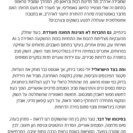
שמובילה ארה"ב מול מדינות רבות ובראשן סין. המהלך שמוביל טראמפ
בתחום זה אולי מצטייר כהישג גאופוליטי, אך מעורר לא מעט תהיות: האם
מדובר באסטרטגיה סדורה להחזרת הייצור לארה"ב, או בתגובה
אימפולסיבית שעלולה לפגוע בשווקים ובצרכנים?
בינתיים,
גם החברות לא מציגות תמונה מעודדת
. בעוד שחלק
מהענקיות מצליחות להכות את התחזיות בזכות ההשקעה האדירה ב-AI
ושירותי ענן, גופים אחרים, בעיקר בתחום השבבים, מדווחים על שחיקה
במרווחים, אתגרים בצמיחה וירידה בטולרנטיות מצד השוק. השוק מגיב
בחומרה גם לדוחות סבירים, עם ירידות שערים חדות במקרים מסוימים
ומה בצד הישראלי?
יולי נסגר בירוק, אך אוגוסט כבר מוחק את העליות.
סקטור הפיננסים והביטוח, שזינק בתקופה האחרונה, מוביל את הירידות,
בדיוק כפי שצפו מראש. מה שהתחיל כראלי על רקע הצלחות ביטחוניות,
כניסת כספים זרים והתרגשות סביב הסכמים מדיניים אפשריים, הופך כעת
לחשש ממשי לאובדן מומנטום. תחושת האופוריה שהשתלטה על השוק
המקומי מתחילה להתחלף בחוסר ודאות, על רקע קיפאון מדיני, אובדן
תמיכה בינלאומית ומבוי סתום בזירה הדרומית.
בסיכומו של דבר
, נוצר נתק בין מה שהשווקים רצו לראות – פתרון בעזה,
סיום מלחמה, הסכמים אזוריים, הסדרת החטופים וכניסת הון חיצוני, לבין
מה שקורה בפועל. המציאות בשטח נראית הרבה פחות יציבה, התרחישים