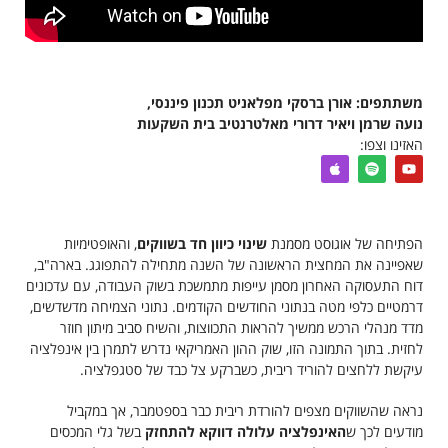
משתתפים: אורן ברסקי מפלאניט תכנון פיננסי,
נועה שרמן ויאיר דרורי מאלטרנטיב בית השקעות
האזינו וצפו:
הפתיחה של אוגוסט מסמנת
שינוי כיוון חד בשווקים
, והאופטימיות
שאפיינה את המחצית הראשונה של השנה מתחילה להתפוגג. בארה"ב,
דוח התעסוקה האחרון מסמן עייפות מתמשכת בשוק העבודה, עם עדכונים
דרמטיים כלפי מטה בנתוני החודשים הקודמים. נתוני הצמיחה מדשדשים,
מדד מנהלי הרכש ממשיך להראות התכווצות, והשיח סביב מיתון חוזר
לחזית. בתוך התמונה הזו, שוק ההון האמריקאי נדרש לתמרן בין אינפלציה
עיקשת ללחצים להוריד ריבית, כשברקע צל כבד של סטגפלציה.
נראה שהשווקים מצפים להורדת ריבית כבר בספטמבר, אך במקביל
מודעים לכך ש
האינפלציה עלולה דווקא להתחזק
בשל גלי המכסים