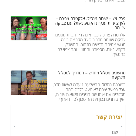
פרק 79 – שיחת מנכ״ל: אלקטרה צריכה –
לאן צועדת ענקית הקמעונאות? עם צביקה
שווימר
אלקטרה צריכה כבר אינה רק חברת מזגנים.
צביקה שווימר מסביר כיצד הקבוצה בונה
מנועי צמיחה חדשים בתחומי החשמל,
הקמעונאות, הספורט והמזון – ומה צפוי לה
בהמשך.
מחשבים מסלול מחדש – המדריך למסלולי
השקעה
רפורמת מסלולי ההשקעה נועדה לעשות סדר,
אבל בפועל יצרה לא מעט בלבול. למה
מסלולים עם אותו שם מניבים תשואות שונות,
ואיך בוחרים נכון את החיסכון לטווח ארוך?
יצירת קשר