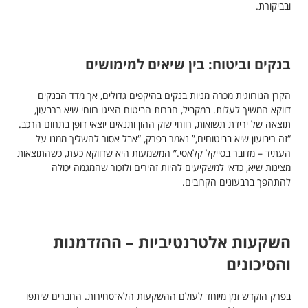
ובביקורת.
בנקים וביטוח: בין שיאים למימושים
הקרן הנורווגית מכרה מניות בנקים בהיקפים גדולים, אך מדד הבנקים
דווקא המשיך לעלות. במקביל, חברות הביטוח הציגו רווחי שיא ברבעון,
תוצאה של ירידת תשואות, רווחי שוק ההון ותנאים יוצאי דופן בתחום הרכב.
“זה ריבועון שיא בביטוחים,” נאמר בפרק, “אבל אסור להשליך ממנו על
העתיד – מדובר בסייקל קלאסי.” המשמעות היא שדווקא כעת, כשהתוצאות
מציגות שיא, כדאי למשקיעים להיות זהירים ולזכור שהמגמה יכולה
להתהפך ברבעונים הקרובים.
השקעות אלטרנטיביות – ההזדמנות
והסיכונים
בפרק הוקדש זמן מיוחד לעולם ההשקעות הלא־סחירות. החברים שיתפו