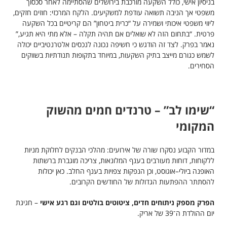
בניסיון אישי, כולל השקעה מורכבת בירושלים שהסתיימה לאחר סכסוך
משפטי אך הניבה תשואה עודפת למשקיעים. הלקח המרכזי: חוזים חזקים,
ליווי משפטי איכותי ושמירה על “כרית ביטחון” הם קריטיים בכל השקעה
פרטית. “בתחום הזה לא שואלים אם תהיה תקלה – אלא מתי היא תגיע,”
נאמר בפרק. לצד זה הודגש כי חשיפה נכונה לנכסים אלטרנטיביים יכולה
לשמש כגורם מייצב בתיק השקעות, במיוחד בתקופות תנודתיות בשווקים
הסחירים.
“שימו לב” – טרנדים חמים מהשוק
המקומי
במדור הקבוע נסקרו שורה של אירועים: מהלכי הבנקים לחלוקת מניות
ללקוחות, דוחות מעורבים בענף המלונאות, צריכה מוגברת ברשתות
האופנה ביולי–אוגוסט, וכן הנפקות צפויות בענף החלב. כאן יכולות
להסתתר ההפתעות הגדולות של החודשים הקרובים.
הפרק מספק ניתוחים חדים, ציטוטים בולטים וגם רגע אישי
– חגיגת
יום ההולדת ה־39 של אריק.