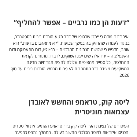
“דעות הן כמו גרביים – אפשר להחליף”
יאיר דרורי מודה כי ייתכן שבסופו של דבר תגיע הורדת ריבית בספטמבר,
בניגוד לעמדה שהחזיק בה במשך שבועות. “לא מתאהבים בדעות,” הוא
אומר, ומדגיש כי שלושת הנתונים המרכזיים – ה־PCE, דוח התעסוקה ודוח
האינפלציה – יהיו אלה שיכריעו. השווקים, לדבריו, מתוחים לקראת
ההחלטה, וכל סטייה מהציפיות עלולה להצית תנודתיות חריגה.
המשקיעים מצידם כבר מתמחרים לא פחות מחמש הורדות ריבית עד סוף
2026.
ליסה קוק, טראמפ והחשש לאובדן
עצמאות מוניטרית
הפיטורים של נציבת הפד ליסה קוק בידי טראמפ הפתיעו את וול סטריט
והכניסו אי־ודאות למוסד הכלכלי החשוב בעולם. המהלך נתפס כפגיעה