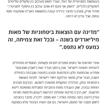
בעצמאות המוניטרית של הפד, ועורר חשש מערבוב בין שיקולים פוליטיים
לשיקולים כלכליים. “השוק אף פעם לא אוהב ערבוב בין פיסקלי למוניטרי,”
מזהיר אריק, ומציין כי מדובר בירידה קטנה בתשואות האג”ח ששיקפה חוסר
נוחות, אבל עדיין לא דרמה.
“מדינה עם הוצאות ביטחוניות של מאות
מיליארדים בשנה – ובכל זאת צמיחה, זה
כמעט לא נתפס.”
אחרי חודשים של גיוסים מסיביים למניות מקומיות, המוסדיים מתחילים
להפחית חשיפה לישראל. אורן ברסקי מגדיר זאת כ”אובדן מומנטום”
ומתריע שהחמצת חלון ההזדמנות תפגע בתנופה שנבנתה בתחילת
השנה, מנגד אריק מתאר פרדוקס ייחודי לישראל: למרות הוצאות
ביטחוניות עתק, הכלכלה המקומית ממשיכה לשגשג. הבנקים מציגים
רווחיות גבוהה, שוק העבודה מתוח והחברות המובילות ממשיכות לייצא
חדשנות. “אין הרבה מדינות שיכולות להרשות לעצמן מלחמות חוזרות
ועדיין להציג נתוני צמיחה כאלה,” הוא מוסיף. לדבריו, מדובר בהוכחה
לחוסן המבני של המשק הישראלי, גם אם השיח הציבורי מלא בספקות