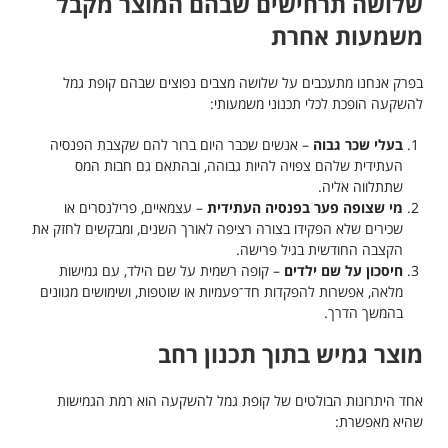
שלושה תרחישים שבהם המוצר מקבל
משמעות אחרת
בפרק אנחנו מתעכבים על שלושה מצבים נפוצים שבהם קופת גמל
להשקעה הופכת לכלי תכנוני משמעותי:
בעלי שכר גבוה
– אנשים שכבר היום ברור להם שקצבת הפנסיה
העתידית שלהם צפויה להיות גבוהה, ובהתאם גם חבות המס
שתתלווה אליה.
מי שצופה פער בפנסיה העתידית
– עצמאיים, פרילנסרים או
שכירים שלא הפקידו בצורה רציפה לאורך השנים, ומבקשים לחזק את
הקצבה החודשית בגיל פרישה.
חיסכון על שם ילדים
– קופה רשמית על שם הילד, עם גמישות
מלאה, אפשרות להפקדות חד־פעמיות או שוטפות, ושימושים מגוונים
בהמשך הדרך.
מוצר גמיש בתוך תכנון רחב
אחד היתרונות הבולטים של קופת גמל להשקעה הוא רמת הגמישות
שהיא מאפשרת: