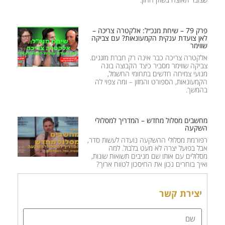
פרק 79 – שיחת מנכ״ל: אלקטרה צריכה –
לאן צועדת ענקית הקמעונאות? עם צביקה
שווימר
אלקטרה צריכה כבר אינה רק חברת מזגנים.
צביקה שווימר מסביר כיצד הקבוצה בונה
מנועי צמיחה חדשים בתחומי החשמל,
הקמעונאות, הספורט והמזון – ומה צפוי לה
בהמשך.
מחשבים מסלול מחדש – המדריך למסלולי
השקעה
רפורמת מסלולי ההשקעה נועדה לעשות סדר,
אבל בפועל יצרה לא מעט בלבול. למה
מסלולים עם אותו שם מניבים תשואות שונות,
ואיך בוחרים נכון את החיסכון לטווח ארוך?
יצירת קשר