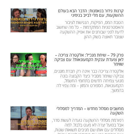
קרנות גידור בנאמנות: הדבר הבא בעולם
ההשקעות, עם מלי לבייב בנימיני
הטבת המס, הפיקוח, הנגישות לציבור
והאסטרטגיות המתקדמות – כל מה שחשוב
לדעת לפני שבוחנים את אפיק ההשקעה
שצובר תאוצה בשוק ההון.
פרק 79 – שיחת מנכ״ל: אלקטרה צריכה –
לאן צועדת ענקית הקמעונאות? עם צביקה
שווימר
אלקטרה צריכה כבר אינה רק חברת מזגנים.
צביקה שווימר מסביר כיצד הקבוצה בונה
מנועי צמיחה חדשים בתחומי החשמל,
הקמעונאות, הספורט והמזון – ומה צפוי לה
בהמשך.
מחשבים מסלול מחדש – המדריך למסלולי
השקעה
רפורמת מסלולי ההשקעה נועדה לעשות סדר,
אבל בפועל יצרה לא מעט בלבול. למה
מסלולים עם אותו שם מניבים תשואות שונות,