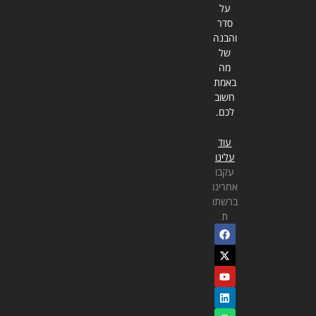
על
סדר
והבנה
של
מה
באמת
חשוב
לכם.
עוד
עלינו
עקבו
אחרינו
ברשתו
ת