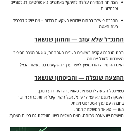
הצמיחה המהירה עלולה להיתקל באתגרים גיאופוליטיים, רגולטוריים
וטכנולוגיים
החברה פועלת בתחום שדורש השקעות כבדות – מה שיכול להכביד
בעת האטה
המנכ״ל שלא עוזב — והחזון שנשאר
תחת הנהגה עקבית בעשרים השנים האחרונות, טאואר הפכה מסיפור
הישרדות למודל צמיחה.
האם ההתמדה הזו תמשיך לייצר ערך למשקיעים גם בעשור הבא?
ההצעה שנפלה — והביטחון שנשאר
כשאינטל הציעה לרכוש את טאואר, זה היה רגע מכונן.
העסקה אמנם לא יצאה לפועל, אבל השוק קיבל איתות ברור: מדובר
בחברה עם ערך אסטרטגי אמיתי.
מאז — טאואר המשיכה קדימה.
השאלה שנשארה פתוחה: האם העלייה בשווי מוצדקת גם בטווח הארוך?