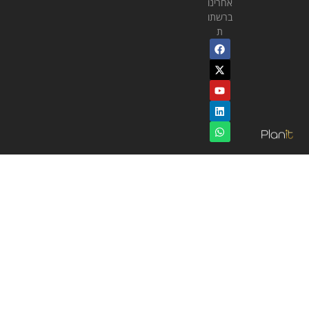
אחרינו
ברשתו
ת
פלאניט ניהול הון וסוכנות לביטוח פנסיוני (2025) בע״מ מחזיקה ברישיון
שיווק השקעות מספר 878 וברישיון סוכן תאגיד מספר 517131272 והנה
בעלת זיקה לנכסים פיננסיים, כמפורט בגילוי הנאות באתר.
המידע הכלול באתר הינו מידע מסייע למטרות אינפורמטיביות בלבד. אין
לראות בו כמידע עובדתי או כמידע שלם וממצה של כל ההיבטים הכרוכים
בניירות ערך או בנכסים פיננסיים. אין באמור כדי להחליף שיווק השקעות או