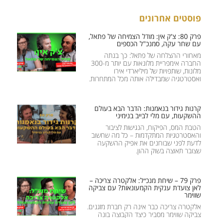
פוסטים אחרונים
פרק 80: צ'ק אין: מודל הצמיחה של פתאל,
עם שחר עקה, סמנכ"ל הכספים
מאחורי ההצלחה של פתאל: כך בנתה
החברה אימפריית מלונאות עם יותר מ-300
מלונות, שותפויות של מיליארדי אירו
ואסטרטגיה שמבדילה אותה מכל המתחרות.
קרנות גידור בנאמנות: הדבר הבא בעולם
ההשקעות, עם מלי לבייב בנימיני
הטבת המס, הפיקוח, הנגישות לציבור
והאסטרטגיות המתקדמות – כל מה שחשוב
לדעת לפני שבוחנים את אפיק ההשקעה
שצובר תאוצה בשוק ההון.
פרק 79 – שיחת מנכ״ל: אלקטרה צריכה –
לאן צועדת ענקית הקמעונאות? עם צביקה
שווימר
אלקטרה צריכה כבר אינה רק חברת מזגנים.
צביקה שווימר מסביר כיצד הקבוצה בונה