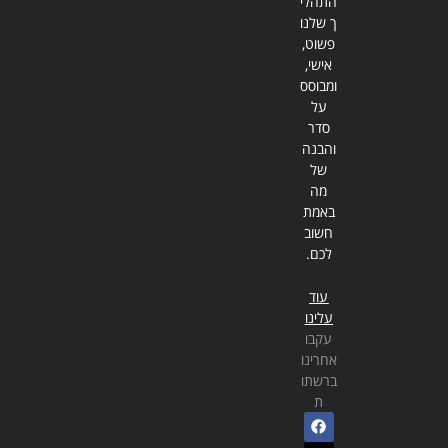
התהלי
ך שלנו
פשוט,
אישי,
ומבוסס
על
סדר
והבנה
של
מה
באמת
חשוב
לכם.
עוד
עלינו
עקבו
אחרינו
ברשתו
ת