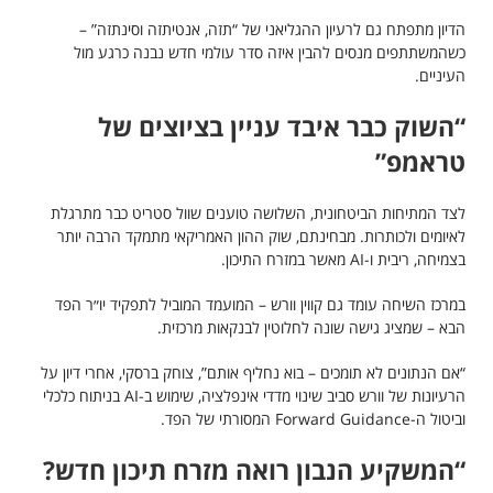
הדיון מתפתח גם לרעיון ההגליאני של “תזה, אנטיתזה וסינתזה” –
כשהמשתתפים מנסים להבין איזה סדר עולמי חדש נבנה כרגע מול
העיניים.
“השוק כבר איבד עניין בציוצים של
טראמפ”
לצד המתיחות הביטחונית, השלושה טוענים שוול סטריט כבר מתרגלת
לאיומים ולכותרות. מבחינתם, שוק ההון האמריקאי מתמקד הרבה יותר
בצמיחה, ריבית ו-AI מאשר במזרח התיכון.
במרכז השיחה עומד גם קווין וורש – המועמד המוביל לתפקיד יו״ר הפד
הבא – שמציג גישה שונה לחלוטין לבנקאות מרכזית.
“אם הנתונים לא תומכים – בוא נחליף אותם”, צוחק ברסקי, אחרי דיון על
הרעיונות של וורש סביב שינוי מדדי אינפלציה, שימוש ב-AI בניתוח כלכלי
וביטול ה-Forward Guidance המסורתי של הפד.
“המשקיע הנבון רואה מזרח תיכון חדש?