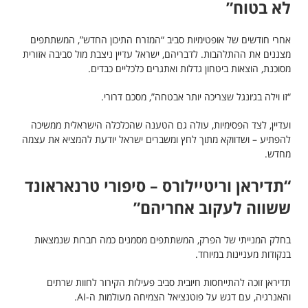
לא בטוח”
אחרי חודשים של אופטימיות סביב “המזרח התיכון החדש”, המשתתפים
מצננים את ההתלהבות. לדבריהם, ישראל עדיין ניצבת מול סביבה אזורית
מסוכנת, הוצאות ביטחון גדלות ואתגרים כלכליים כבדים.
“זו וילה בג׳ונגל שצריכה יותר אבטחה”, מסכם דרורי.
ועדיין, לצד הפסימיות, עולה גם הטענה שהכלכלה הישראלית ממשיכה
להפתיע – ושדווקא מתוך לחץ ומשברים ישראל יודעת להמציא את עצמה
מחדש.
“תדיראן וריטיילורס – סיפורי טרנאראונד
ששווה לעקוב אחריהם”
בחלק המנייתי של הפרק, המשתתפים מסמנים כמה חברות שנמצאות
בנקודות מעניינות במיוחד.
תדיראן זוכה להתייחסות חיובית סביב פעילות הקירור לחוות שרתים
והאנרגיה, עם דגש על פוטנציאל הצמיחה מעולמות ה-AI.