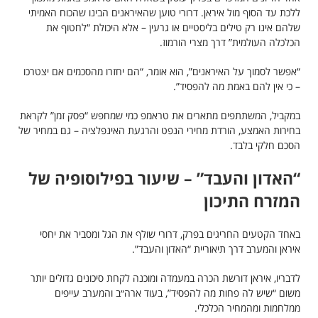
ללכת עד הסוף מול איראן. דרורי טוען שהאיראנים הבינו שהכוח האמיתי
שלהם אינו רק טילים בליסטיים או גרעין – אלא היכולת “לחטוף את
הכלכלה העולמית” דרך מצרי הורמוז.
“אפשר לסמוך על האיראנים”, הוא אומר, “הם יחזרו מהסכמים אם יצטרכו
– כי אין להם באמת מה להפסיד”.
במקביל, המשתתפים מתארים את טראמפ כמי שמחפש “פסק זמן” לקראת
בחירות האמצע, הורדת מחירי הנפט והרגעת האינפלציה – גם במחיר של
הסכם חלקי בלבד.
“האדון והעבד” – שיעור בפילוסופיה של
המזרח התיכון
באחד הקטעים החריגים בפרק, דרורי שולף את הגל ומסביר את יחסי
איראן והמערב דרך תיאוריית “האדון והעבד”.
לדבריו, איראן דורשת הכרה במעמדה ומוכנה לקחת סיכונים גדולים יותר
משום “שיש לה פחות מה להפסיד”, בעוד ארה״ב והמערב עייפים
ממלחמות ומהמחיר הכלכלי.