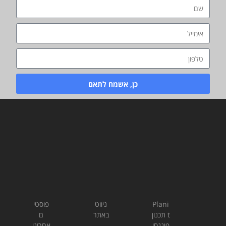
כן, אשמח לתאם
Plani
ניווט
פוסטי
t תכנון
באתר
ם
פיננסי
אחרוני