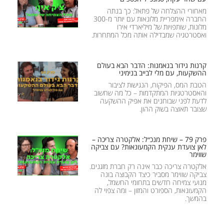
מאחורי ההצלחה של פתאל: כך בנתה
החברה אימפריית מלונאות עם יותר מ-300
מלונות, שותפויות של מיליארדי אירו
ואסטרטגיה שמבדילה אותה מכל המתחרות.
קרנות גידור בנאמנות: הדבר הבא בעולם
ההשקעות, עם מלי לבייב בנימיני
הטבת המס, הפיקוח, הנגישות לציבור
והאסטרטגיות המתקדמות – כל מה שחשוב
לדעת לפני שבוחנים את אפיק ההשקעה
שצובר תאוצה בשוק ההון.
פרק 79 – שיחת מנכ״ל: אלקטרה צריכה –
לאן צועדת ענקית הקמעונאות? עם צביקה
שווימר
אלקטרה צריכה כבר אינה רק חברת מזגנים.
צביקה שווימר מסביר כיצד הקבוצה בונה
מנועי צמיחה חדשים בתחומי החשמל,
הקמעונאות, הספורט והמזון – ומה צפוי לה
בהמשך.