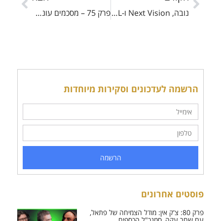
נובה, Next Vision ו-ICL: המנצחות והמפסידות של השקל החזק
פרק 75 – מסכמים עונת דוחות: קמעונאות, נדל”ן ואנרגיה מתחדשת
הרשמה לעדכונים וסקירות מיוחדות
הרשמה
פוסטים אחרונים
פרק 80: צ'ק אין: מודל הצמיחה של פתאל,
עם שחר עקה, סמנכ"ל הכספים