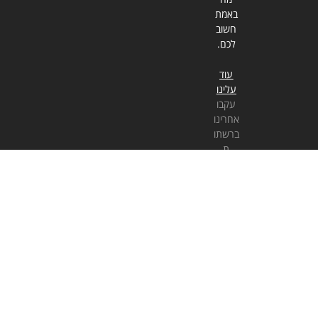
באמת
חשוב
לכם.
עוד
עלינו
עקבו
אחרינו
ברשתו
ת