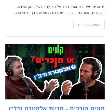
שיחה עם יאיר דרורי ואריק בוידר על דלק קבוצה של יצחק תשובה,
האתגרים, ההזדמנויות ועסקת ישראכרט שמוסיפה נדבך פיננסי חדש.
להמשך קריאה
קונים מוכרים – מניית אלקטרה נדל״ן