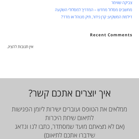
צביקה שווימר
מחשבים מסלול מחדש – המדריך למסלולי השקעה
דילמת המשקיע: קרן גידור, תיק מנוהל או מדד?
Recent Comments
אין תגובות להציג.
איך יוצרים אתכם קשר?
ממלאים את הטופס ועוברים ישירות ליומן הפגישות
לתיאום שיחת היכרות
(אם לא מצאתם מועד שמסתדר, כתבו לנו ונדאג
שידברו אתכם לתיאום)