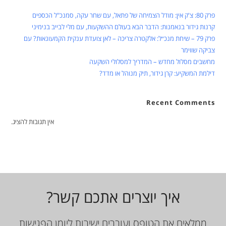
פרק 80: צ'ק אין: מודל הצמיחה של פתאל, עם שחר עקה, סמנכ"ל הכספים
קרנות גידור בנאמנות: הדבר הבא בעולם ההשקעות, עם מלי לבייב בנימיני
פרק 79 – שיחת מנכ״ל: אלקטרה צריכה – לאן צועדת ענקית הקמעונאות? עם
צביקה שווימר
מחשבים מסלול מחדש – המדריך למסלולי השקעה
דילמת המשקיע: קרן גידור, תיק מנוהל או מדד?
Recent Comments
אין תגובות להציג.
איך יוצרים אתכם קשר?
ממלאים את הטופס ועוברים ישירות ליומן הפגישות