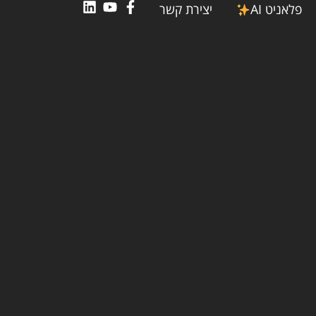
פלאניט AI
יצירת קשר