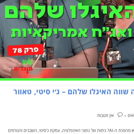
מה שווה האיגלו שלהם – ג׳י סיטי, טאוור
אים
אין תגובות
מה באמת ישפיע על השווקים בחודשים הקרובים – הבחירות בישראל או מהפכת ה-AI? ניתוח של נתוני האינפלציה, עסקת ג'סיטי, השבבים והגורמים