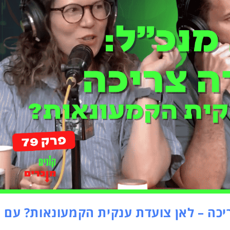
 צריכה – לאן צועדת ענקית הקמעונאות? עם