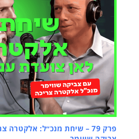
פרק 79 – שיחת מנכ״ל: אלקטרה
צביקה שווימר