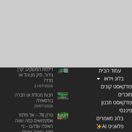
ניווט באתר
פוסטים אחרונים
דילמת המשקיע: קרן
עמוד הבית
גידור, תיק מנוהל או
בלוג וידאו
מדד?
ודקאסט קונים
21/07/2026
וכרים
חנות מכולת או חברה
בורסאית?
ודקאסט תכנון
20/07/2026
יננסי
פרק 78 – אל תלמד
בלוג מאמרים
אסקימואים כמה שווה
פלאניט AI
האיגלו שלהם – ג׳י
סיטי, טאוור ואג״ח