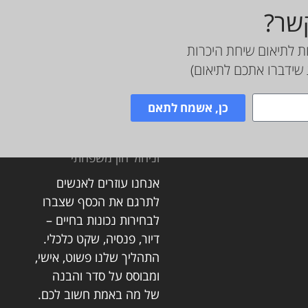
קשר?
ת לתיאום שיחת היכרות
שידברו אתכם לתיאום)
כן, אשמח לתאם
Planit תכנון פיננסי
וניהול הון משפחתי
אנחנו עוזרים לאנשים
לתרגם את הכסף שצברו
פ
לבחירות נכונות בחיים –
מ
דיור, פנסיה, שקט כלכלי.
פ
התהליך שלנו פשוט, אישי,
פ
ומבוסס על סדר והבנה
של מה באמת חשוב לכם.