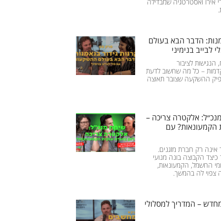
די אירו ואסטרטגיה שמבדילה
מנות: הדבר הבא בעולם
 לבייב בנימיני
הנגישות לציבור
מות – כל מה שחשוב לדעת
פיק ההשקעה שצובר תאוצה
יחת מנכ״ל: אלקטרה צריכה –
 הקמעונאות? עם
אינה רק חברת מזגנים.
 כיצד הקבוצה בונה מנועי
י החשמל, הקמעונאות,
ה צפוי לה בהמשך.
חדש – המדריך למסלולי