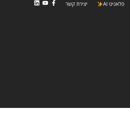
פלאניט AI
יצירת קשר