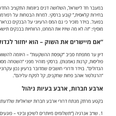
במעבר חד לישראל, השלושה דנים ביוזמות התקציב החדשו
בחירות קלאסית,” קובע ברסקי. למרות הבטחות על רפורמו
בפועל. בוידר מזכיר כי גם המס הרעיוני על הבנקים כנראה
מוסיף: “זה לא מה שיזיז את המחט, הרווחיות בבנקים תישא
“אם מיישרים את השוק – הוא יחזור לגדול
דיון ער מתפתח סביב “קופסת ההשקעות” – היוזמה להשווא
פוליסות, קרנות נאמנות). ברסקי מזהיר מפני “השטחה מסוכ
הגדולים”. בוידר ודרורי חושבים שמדובר ברעיון נכון עקרונ
“הרגולטור אוהב פחות שחקנים, קל לפקח עליהם”.
ארבע חברות, ארבע בעיות ניהול
בקטע מרתק מנתח דרורי ארבע חברות ישראליות שלדעתו 
שו״ב אנרגיה (“תשלומים מיותרים לשיכון ובינוי – פוגעים 