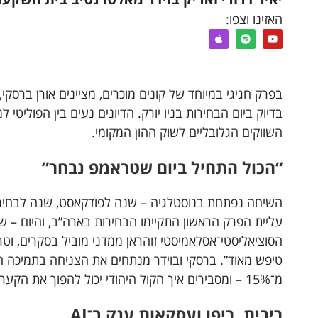
האזינו וצפו:
בפרק חגיגי במיוחד של קונים מוכרים, מציינים אורן ברסקי,
בדיוק ביום הבחירות בניו יורק. הדיונים נעים בין הפוליטי למא
השווקים הגלובליים לשוק ההון המקומי.
“הכול התחיל ביום שטראמפ נבחר”
השיחה נפתחת בנוסטלגיה – שנה לפודקאסט, שנה לבחירת
עליית הפרק הראשון התקיימו הבחירות בארה”ב, והיום – שו
הסוציאליסטי־אסלאמיסטי זוהראן ממדני מוביל בסקרים, וטר
מ־15% – ומסבירים איך הקול היהודי יכול להפוך את הקערה על פיה.
ריבית, ריפו ועסקאות ענק ב־AI