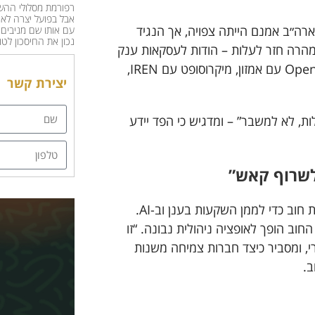
רפורמת מסלולי ההש
אבל בפועל יצרה לא 
ארה״ב אמנם הייתה צפויה, אך הנגיד
עם אותו שם מניבים ת
נכון את החיסכון לטו
מהרה חזר לעלות – הודות לעסקאות ענק
בתחום הבינה המלאכותית, הדאטה סנטרים והאנרגיה. OpenAI עם אמזון, מיקרוסופט עם IREN,
יצירת קשר
לות, לא למשבר” – ומדגיש כי הפד יידע
 לשרוף קאש”
הדיון עובר לעולם הביג טק: מטא, אמזון ומיקרוסופט מגייסות חוב כדי לממן השקעות בענן וב-AI.
חוב הופך לאופציה ניהולית נבונה. “זו
י, ומסביר כיצד חברות צמיחה משנות
ב.