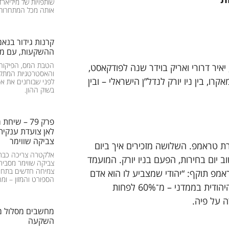
שותפויות של מיליאר
אותה מכל המתחרות.
קרנות גידור בנא
ההשקעות, עם מלי
הטבת המס, הפיקוח, 
 יאיר דרורי ואריק בוידר שנה לפודקאסט,
והאסטרטגיות המתקד
קרו, בין ניו יורק לנדל”ן הישראלי – ובין
לפני שבוחנים את א
בשוק ההון.
פרק 79 – ש
לאן צועדת ענקית
צביקה שווימר
 טראמפ. השלושה מזכירים איך ביום
אלקטרה צריכה כבר 
ב יום בחירות, הפעם בניו יורק. המועמד
צביקה שווימר מסביר
צמיחה חדשים בתחומ
אמפ תוקף: “יהודי שמצביע לו הוא אדם
הספורט והמזון – ומ
טיפש מאוד”. ברסקי ובוידר מנתחים את הצניחה בתמיכה היהודית בממדני – מ־60% לפחות
מחשבים מסלול מ
השקעה