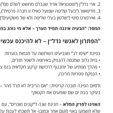
ארי נדל”ן (“פוטנציאל אדיר שנבלם מחשש לשלם מס”),
מדיפאוור (“בעל שליטה שפועל כאילו זו חברה פרטית”),
ואירפורט סיטי (“שלטון בעלי שליטה ולא של משקיעים”).
המסר: “הבעיה איננה תמיד הערך – אלא מי נוהג במו
“הפתרון לאנשי נדל״ן – לא להיכנס עכשיו
בפינת “שימו לב” מצביעים השלושה על מגמות בוערות:
• גזית גלוב שמנסה להנפיק באירופה ולשפר תזרים,
• מהלך מפתיע של יוחננוף לרכישת קרקע חקלאית בנס ציונה
• הנפקת פטריות מרינה,
ולסיום הפינה תובנה קריטית:: “אם הריבית לא תרד מהר – 
בעיקר בבת ים שם שומעים את הקנאק״
האזינו לפרק המלא
– חגיגת שנה ל”קונים מוכרים”, עם 
שלא תשמעו באף מקום אחר וכמובן- אל תשכחו לענות על