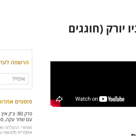
בת ים - ניו יורק (חוגגים
הרשמה לעדכו
פוסטים אחרונ
פרק 80: צ'ק
עם שחר עקה, סמ
מאחורי ההצלחה של
ת